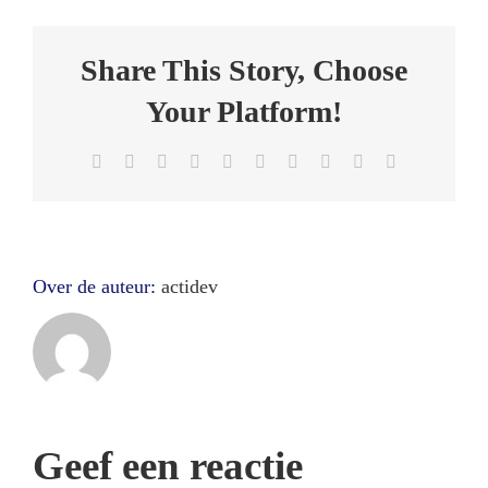
Share This Story, Choose
Your Platform!
Facebook
Twitter
Reddit
LinkedIn
WhatsApp
Tumblr
Pinterest
Vk
Xing
E-
mail
Over de auteur:
actidev
Geef een reactie