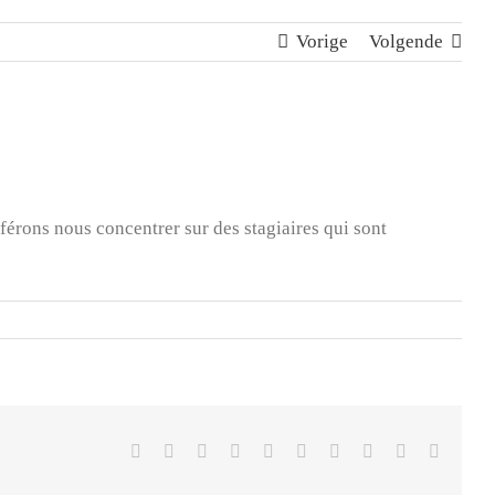
Vorige
Volgende
érons nous concentrer sur des stagiaires qui sont
Facebook
Twitter
Reddit
LinkedIn
WhatsApp
Tumblr
Pinterest
Vk
Xing
E-
mail