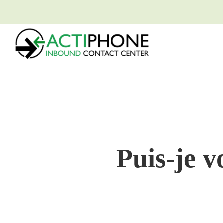
Ga
naar
inhoud
Puis-je v