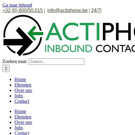
Ga naar inhoud
+32 (0) 800/50.015
|
info@actiphone.be
|
24/7
|
Zoeken naar:
Home
Diensten
Over ons
Jobs
Contact
Home
Diensten
Over ons
Jobs
Contact