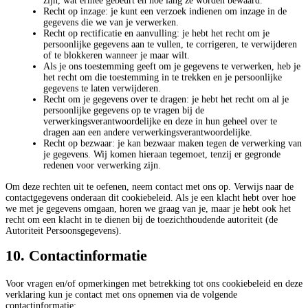
zijn, wat ermee gebeurt en hoe lang ze worden bewaard.
Recht op inzage: je kunt een verzoek indienen om inzage in de
gegevens die we van je verwerken.
Recht op rectificatie en aanvulling: je hebt het recht om je
persoonlijke gegevens aan te vullen, te corrigeren, te verwijderen
of te blokkeren wanneer je maar wilt.
Als je ons toestemming geeft om je gegevens te verwerken, heb je
het recht om die toestemming in te trekken en je persoonlijke
gegevens te laten verwijderen.
Recht om je gegevens over te dragen: je hebt het recht om al je
persoonlijke gegevens op te vragen bij de
verwerkingsverantwoordelijke en deze in hun geheel over te
dragen aan een andere verwerkingsverantwoordelijke.
Recht op bezwaar: je kan bezwaar maken tegen de verwerking van
je gegevens. Wij komen hieraan tegemoet, tenzij er gegronde
redenen voor verwerking zijn.
Om deze rechten uit te oefenen, neem contact met ons op. Verwijs naar de
contactgegevens onderaan dit cookiebeleid. Als je een klacht hebt over hoe
we met je gegevens omgaan, horen we graag van je, maar je hebt ook het
recht om een klacht in te dienen bij de toezichthoudende autoriteit (de
Autoriteit Persoonsgegevens).
10. Contactinformatie
Voor vragen en/of opmerkingen met betrekking tot ons cookiebeleid en deze
verklaring kun je contact met ons opnemen via de volgende
contactinformatie: