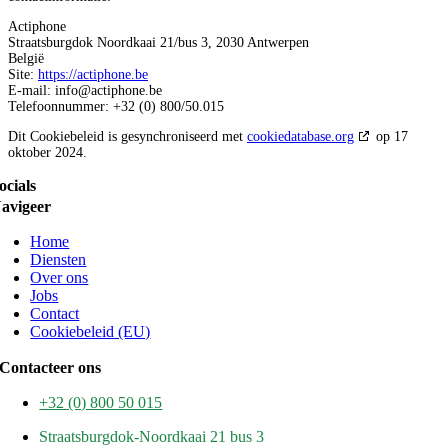
Actiphone
Straatsburgdok Noordkaai 21/bus 3, 2030 Antwerpen
België
Site:
https://actiphone.be
E-mail:
info@
actiphone.be
Telefoonnummer: +32 (0) 800/50.015
Dit Cookiebeleid is gesynchroniseerd met
cookiedatabase.org
op 17
oktober 2024.
ocials
avigeer
Home
Diensten
Over ons
Jobs
Contact
Cookiebeleid (EU)
Contacteer ons
+32 (0) 800 50 015
Straatsburgdok-Noordkaai 21 bus 3