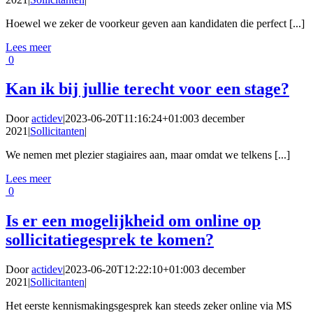
Hoewel we zeker de voorkeur geven aan kandidaten die perfect [...]
Lees meer
0
Kan ik bij jullie terecht voor een stage?
Door
actidev
|
2023-06-20T11:16:24+01:00
3 december
2021
|
Sollicitanten
|
We nemen met plezier stagiaires aan, maar omdat we telkens [...]
Lees meer
0
Is er een mogelijkheid om online op
sollicitatiegesprek te komen?
Door
actidev
|
2023-06-20T12:22:10+01:00
3 december
2021
|
Sollicitanten
|
Het eerste kennismakingsgesprek kan steeds zeker online via MS