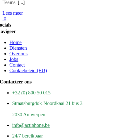
Teams. [...]
Lees meer
0
ocials
avigeer
Home
Diensten
Over ons
Jobs
Contact
Cookiebeleid (EU)
Contacteer ons
+32 (0) 800 50 015
Straatsburgdok-Noordkaai 21 bus 3
2030 Antwerpen
info@actiphone.be
24/7 bereikbaar