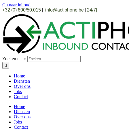
Ga naar inhoud
+32 (0) 800/50.015
|
info@actiphone.be
|
24/7
|
Zoeken naar:
Home
Diensten
Over ons
Jobs
Contact
Home
Diensten
Over ons
Jobs
Contact