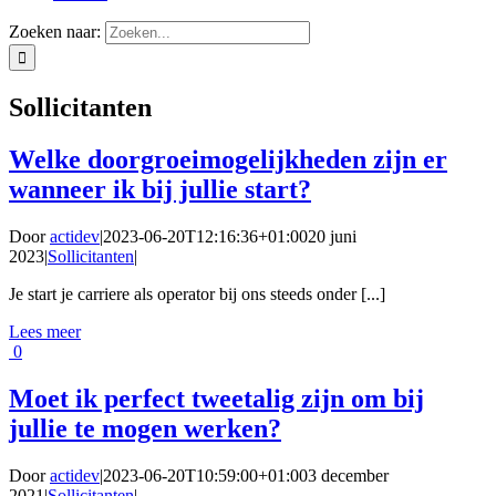
Zoeken naar:
Sollicitanten
Welke doorgroeimogelijkheden zijn er
wanneer ik bij jullie start?
Door
actidev
|
2023-06-20T12:16:36+01:00
20 juni
2023
|
Sollicitanten
|
Je start je carriere als operator bij ons steeds onder [...]
Lees meer
0
Moet ik perfect tweetalig zijn om bij
jullie te mogen werken?
Door
actidev
|
2023-06-20T10:59:00+01:00
3 december
2021
|
Sollicitanten
|