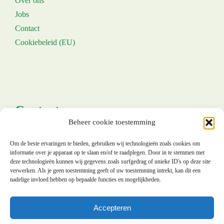
Over ons
Jobs
Contact
Cookiebeleid (EU)
Contacteer ons
Beheer cookie toestemming
+32 (0) 800 50 015
Om de beste ervaringen te bieden, gebruiken wij technologieën zoals cookies om
informatie over je apparaat op te slaan en/of te raadplegen. Door in te stemmen met
Straatsburgdok-Noordkaai 21 bus 3
deze technologieën kunnen wij gegevens zoals surfgedrag of unieke ID's op deze site
verwerken. Als je geen toestemming geeft of uw toestemming intrekt, kan dit een
nadelige invloed hebben op bepaalde functies en mogelijkheden.
2030 Antwerpen
Accepteren
info@actiphone.be