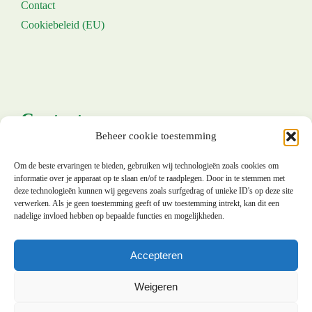
Contact
Cookiebeleid (EU)
Contacteer ons
Beheer cookie toestemming
+32 (0) 800 50 015
Om de beste ervaringen te bieden, gebruiken wij technologieën zoals cookies om
informatie over je apparaat op te slaan en/of te raadplegen. Door in te stemmen met
Straatsburgdok-Noordkaai 21 bus 3
deze technologieën kunnen wij gegevens zoals surfgedrag of unieke ID's op deze site
verwerken. Als je geen toestemming geeft of uw toestemming intrekt, kan dit een
nadelige invloed hebben op bepaalde functies en mogelijkheden.
2030 Antwerpen
Accepteren
info@actiphone.be
24/7 bereikbaar
Weigeren