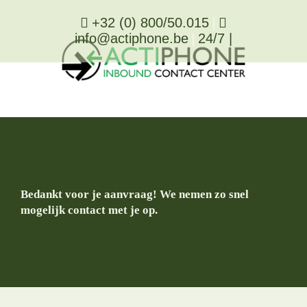
Ga
+32 (0) 800/50.015
|
naar
info@actiphone.be
|
24/7
|
inhoud
Bedankt voor je aanvraag! We nemen zo snel
mogelijk contact met je op.